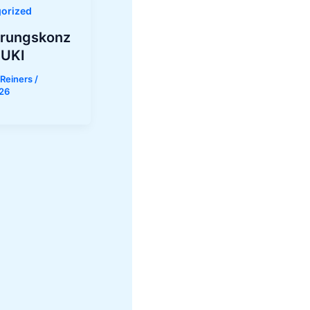
orized
hrungskonz
MUKI
 Reiners
/
026