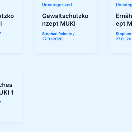
Uncategorized
Uncateg
utzko
Gewaltschutzko
Ernä
I
nzept MUKI
ept 
/
Stephan Reiners
/
Stephan
27.01.2026
27.01.2
ches
UKI 1
/